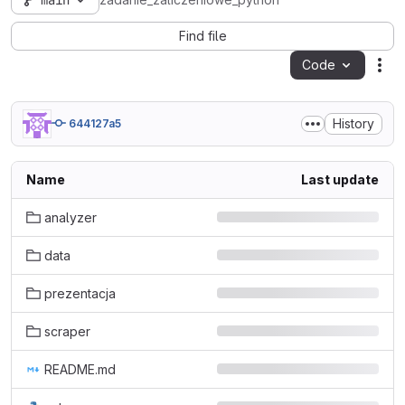
main
zadanie_zaliczeniowe_python
Find file
Code
Act
History
644127a5
Name
Last update
analyzer
data
prezentacja
scraper
README.md