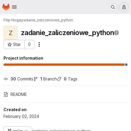
Homepage
Skip to main content
M
Filip Nogaj
zadanie_zaliczeniowe_python
zadanie_zaliczeniowe_python
Z
Star
0
Actions
Project ID: 1440
Project information
30
 Commits
1
 Branch
0
 Tags
README
Created on
February 02, 2024