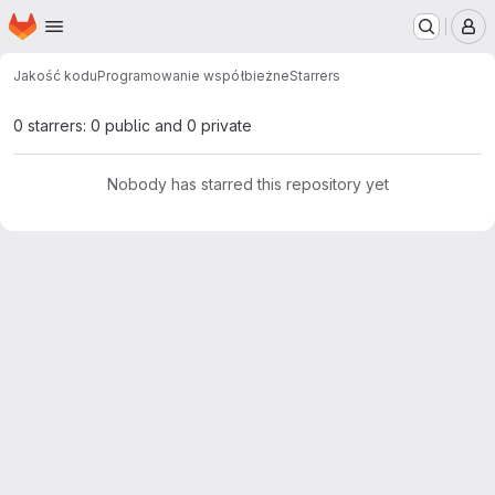
Homepage
Skip to main content
M
Jakość kodu
Programowanie współbieżne
Starrers
0 starrers: 0 public and 0 private
Nobody has starred this repository yet