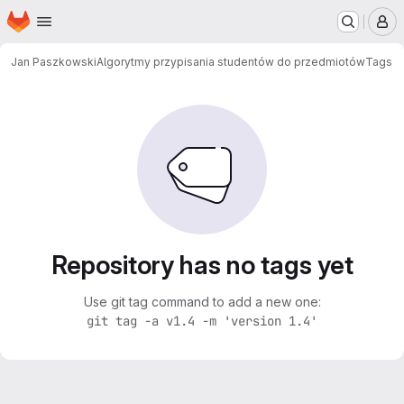
Homepage
Skip to main content
M
Jan Paszkowski
Algorytmy przypisania studentów do przedmiotów
Tags
Repository has no tags yet
Use git tag command to add a new one:
git tag -a v1.4 -m 'version 1.4'