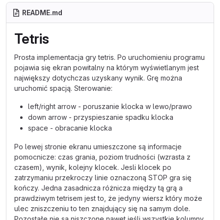
README.md
Tetris
Prosta implementacja gry tetris. Po uruchomieniu programu
pojawia się ekran powitalny na którym wyświetlanym jest
największy dotychczas uzyskany wynik. Grę można
uruchomić spacją. Sterowanie:
left/right arrow - poruszanie klocka w lewo/prawo
down arrow - przyspieszanie spadku klocka
space - obracanie klocka
Po lewej stronie ekranu umieszczone są informacje
pomocnicze: czas grania, poziom trudności (wzrasta z
czasem), wynik, kolejny klocek. Jesli klocek po
zatrzymaniu przekroczy linie oznaczoną STOP gra się
kończy. Jedna zasadnicza różnicza między tą grą a
prawdziwym tetrisem jest to, że jedyny wiersz który może
ulec zniszczeniu to ten znajdujący się na samym dole.
Pozostałe nie są niszczone nawet jeśli wszystkie kolumny