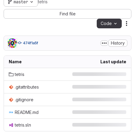
master
tetris
Find file
Code
Act
History
474f1a5f
Name
Last update
tetris
.gitattributes
.gitignore
README.md
tetris.sln