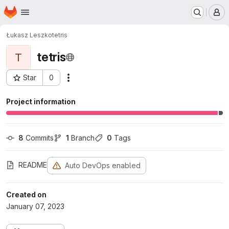
Homepage
Skip to main content
M
Łukasz Leszko
tetris
tetris
T
Star
0
Actions
Project ID: 546
Project information
8
 Commits
1
 Branch
0
 Tags
README
Auto DevOps enabled
Created on
January 07, 2023